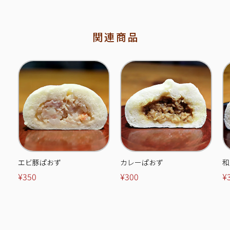
関連商品
エビ豚ぱおず
カレーぱおず
和
¥350
¥300
¥