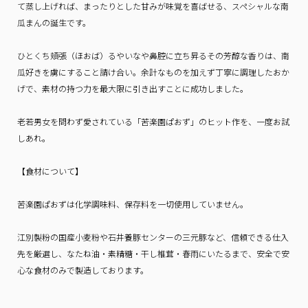
て蒸し上げれば、まったりとした甘みが味覚を喜ばせる、スペシャルな南
瓜まんの誕生です。
ひとくち頬張（ほおば）るやいなや鼻腔に立ち昇るその芳醇な香りは、南
瓜好きを虜にすること請け合い。余計なものを加えず丁寧に調理したおか
げで、素材の持つ力を最大限に引き出すことに成功しました。
老若男女を問わず愛されている「苦楽園ぱおず」のヒット作を、一度お試
しあれ。
【食材について】
苦楽園ぱおずは化学調味料、保存料を一切使用していません。
江別製粉の国産小麦粉や石井養豚センターの三元豚など、信頼できる仕入
先を厳選し、なたね油・素精糖・干し椎茸・春雨にいたるまで、安全で安
心な食材のみで製造しております。