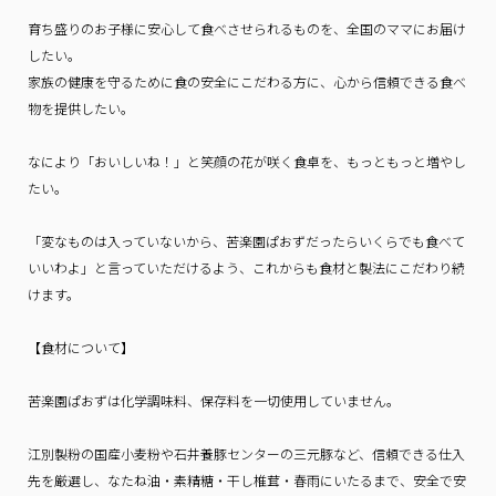
育ち盛りのお子様に安心して食べさせられるものを、全国のママにお届け
したい。
家族の健康を守るために食の安全にこだわる方に、心から信頼できる食べ
物を提供したい。
なにより「おいしいね！」と笑顔の花が咲く食卓を、もっともっと増やし
たい。
「変なものは入っていないから、苦楽園ぱおずだったらいくらでも食べて
いいわよ」と言っていただけるよう、これからも食材と製法にこだわり続
けます。
【食材について】
苦楽園ぱおずは化学調味料、保存料を一切使用していません。
江別製粉の国産小麦粉や石井養豚センターの三元豚など、信頼できる仕入
先を厳選し、なたね油・素精糖・干し椎茸・春雨にいたるまで、安全で安