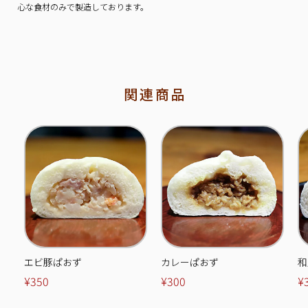
心な食材のみで製造しております。
関連商品
エビ豚ぱおず
カレーぱおず
和
¥350
¥300
¥