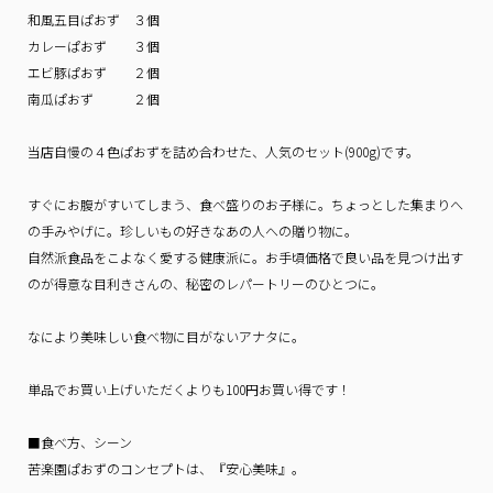
和風五目ぱおず ３個
カレーぱおず ３個
エビ豚ぱおず ２個
南瓜ぱおず ２個
当店自慢の４色ぱおずを詰め合わせた、人気のセット(900g)です。
すぐにお腹がすいてしまう、食べ盛りのお子様に。ちょっとした集まりへ
の手みやげに。珍しいもの好きなあの人への贈り物に。
自然派食品をこよなく愛する健康派に。お手頃価格で良い品を見つけ出す
のが得意な目利きさんの、秘密のレパートリーのひとつに。
なにより美味しい食べ物に目がないアナタに。
単品でお買い上げいただくよりも100円お買い得です！
■食べ方、シーン
苦楽園ぱおずのコンセプトは、『安心美味』。